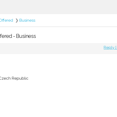
Offered
❯
Business
ffered - Business
Reply [
 Czech Republic