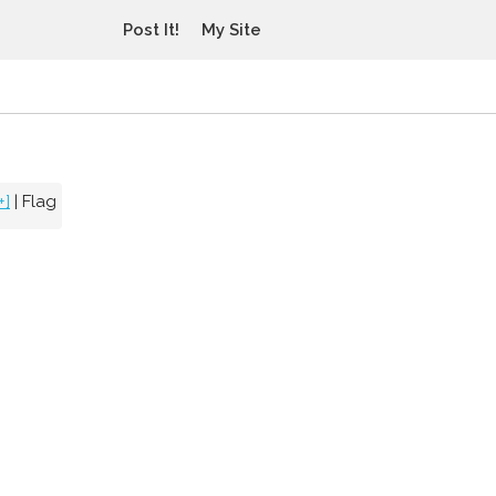
Post It!
My Site
+]
|
Flag