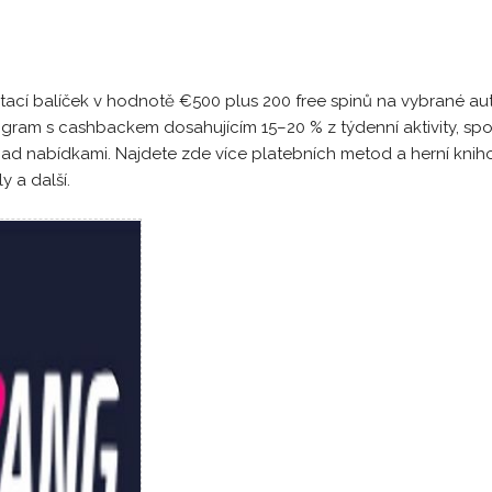
ací balíček v hodnotě €500 plus 200 free spinů na vybrané au
ogram s cashbackem dosahujícím 15–20 % z týdenní aktivity, spo
ad nabídkami. Najdete zde více platebních metod a herní knih
y a další.