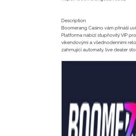
Description
Boomerang Casino vám přináší uvít
Platforma nabízí stupňovitý VIP pr
víkendovými a všednodenními relo
zahrnující automaty, live dealer stol